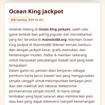
▶
Ocean King Jackpot
JDB Gaming
RTP 97.2%
Selamat datang di
Ocean King Jackpot
, salah satu
game tembak ikan paling populer dan mendebarkan
yang kini tersedia di
mainslot88.org
. Mainkan Ocean
King Jackpot di Mainslot88! Nikmati sensasi berburu
ikan dengan jackpot besar, grafis memukau, dan
kemenangan mudah. Daftar & mainkan sekarang
untuk merasakan petualangan bawah laut yang tidak
terlupakan!
Dalam game ini, pemain akan berperan sebagai
pemburu harta karun bawah laut yang menggunakan
senjata canggih untuk melumpuhkan berbagai jenis
ikan dan makhluk laut raksasa. Mekanisme
permainannya sangat intuitif, di mana setiap
tembakan yang tepat sasaran akan memberikan poin
atau koin yang dapat dikonversi menjadi kemenangan