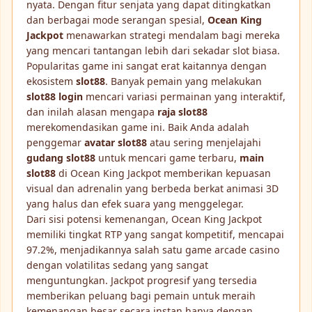
nyata. Dengan fitur senjata yang dapat ditingkatkan
dan berbagai mode serangan spesial,
Ocean King
Jackpot
menawarkan strategi mendalam bagi mereka
yang mencari tantangan lebih dari sekadar slot biasa.
Popularitas game ini sangat erat kaitannya dengan
ekosistem
slot88
. Banyak pemain yang melakukan
slot88 login
mencari variasi permainan yang interaktif,
dan inilah alasan mengapa
raja slot88
merekomendasikan game ini. Baik Anda adalah
penggemar
avatar slot88
atau sering menjelajahi
gudang slot88
untuk mencari game terbaru,
main
slot88
di Ocean King Jackpot memberikan kepuasan
visual dan adrenalin yang berbeda berkat animasi 3D
yang halus dan efek suara yang menggelegar.
Dari sisi potensi kemenangan, Ocean King Jackpot
memiliki tingkat RTP yang sangat kompetitif, mencapai
97.2%, menjadikannya salah satu game arcade casino
dengan volatilitas sedang yang sangat
menguntungkan. Jackpot progresif yang tersedia
memberikan peluang bagi pemain untuk meraih
kemenangan besar secara instan hanya dengan