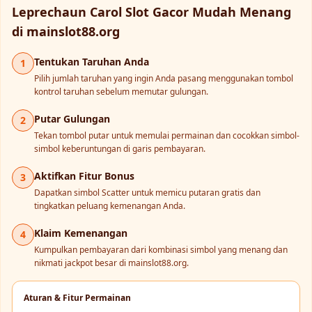
Leprechaun Carol Slot Gacor Mudah Menang
di mainslot88.org
Tentukan Taruhan Anda
1
Pilih jumlah taruhan yang ingin Anda pasang menggunakan tombol
kontrol taruhan sebelum memutar gulungan.
Putar Gulungan
2
Tekan tombol putar untuk memulai permainan dan cocokkan simbol-
simbol keberuntungan di garis pembayaran.
Aktifkan Fitur Bonus
3
Dapatkan simbol Scatter untuk memicu putaran gratis dan
tingkatkan peluang kemenangan Anda.
Klaim Kemenangan
4
Kumpulkan pembayaran dari kombinasi simbol yang menang dan
nikmati jackpot besar di mainslot88.org.
Aturan & Fitur Permainan