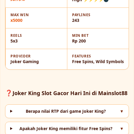
MAX WIN
PAYLINES
x5000
243
REELS
MIN BET
5x3
Rp 200
PROVIDER
FEATURES
Joker Gaming
Free Spins, Wild Symbols
❓
Joker King Slot Gacor Hari Ini di Mainslot88
Berapa nilai RTP dari game Joker King?
▼
Apakah Joker King memiliki fitur Free Spins?
▼