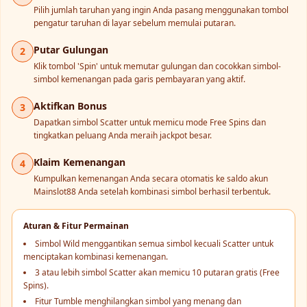
Pilih jumlah taruhan yang ingin Anda pasang menggunakan tombol
pengatur taruhan di layar sebelum memulai putaran.
Putar Gulungan
2
Klik tombol 'Spin' untuk memutar gulungan dan cocokkan simbol-
simbol kemenangan pada garis pembayaran yang aktif.
Aktifkan Bonus
3
Dapatkan simbol Scatter untuk memicu mode Free Spins dan
tingkatkan peluang Anda meraih jackpot besar.
Klaim Kemenangan
4
Kumpulkan kemenangan Anda secara otomatis ke saldo akun
Mainslot88 Anda setelah kombinasi simbol berhasil terbentuk.
Aturan & Fitur Permainan
Simbol Wild menggantikan semua simbol kecuali Scatter untuk
menciptakan kombinasi kemenangan.
3 atau lebih simbol Scatter akan memicu 10 putaran gratis (Free
Spins).
Fitur Tumble menghilangkan simbol yang menang dan