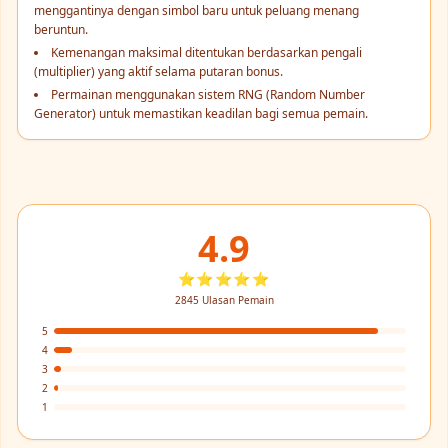
menggantinya dengan simbol baru untuk peluang menang
beruntun.
Kemenangan maksimal ditentukan berdasarkan pengali
(multiplier) yang aktif selama putaran bonus.
Permainan menggunakan sistem RNG (Random Number
Generator) untuk memastikan keadilan bagi semua pemain.
4.9
⭐⭐⭐⭐⭐
2845 Ulasan Pemain
5
4
3
2
1