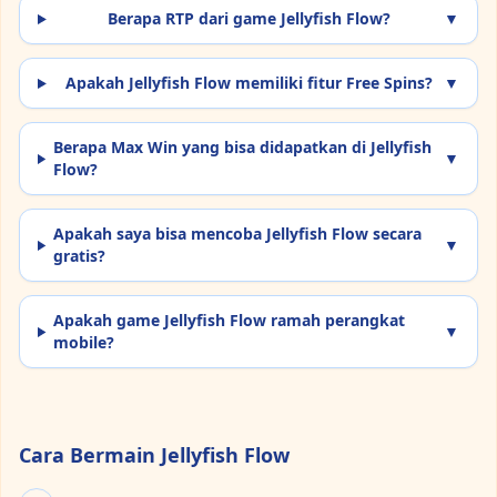
Berapa RTP dari game Jellyfish Flow?
▼
Apakah Jellyfish Flow memiliki fitur Free Spins?
▼
Berapa Max Win yang bisa didapatkan di Jellyfish
▼
Flow?
Apakah saya bisa mencoba Jellyfish Flow secara
▼
gratis?
Apakah game Jellyfish Flow ramah perangkat
▼
mobile?
Cara Bermain Jellyfish Flow