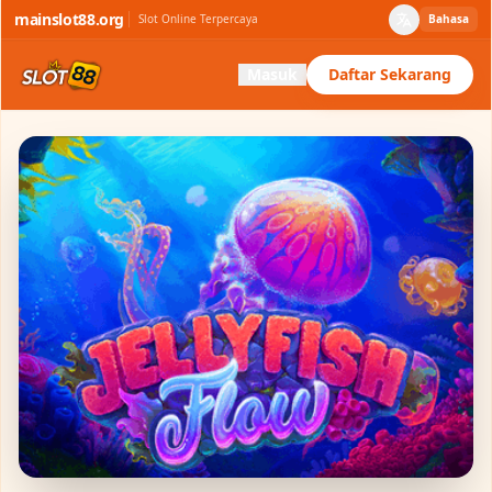
mainslot88.org
Slot Online Terpercaya
Bahasa
Masuk
Daftar Sekarang