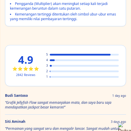
Pengganda (Multiplier) akan meningkat setiap kali terjadi
kemenangan beruntun dalam satu putaran.
Kemenangan tertinggi ditentukan oleh simbol ubur-ubur emas
yang memiliki nilai pembayaran tertinggi.
5
4.9
4
3
⭐⭐⭐⭐⭐
2
2842 Reviews
1
Budi Santoso
1 day ago
“Grafik Jellyfish Flow sangat memanjakan mata, dan saya baru saja
mendapatkan jackpot besar kemarin!”
Siti Aminah
3 days ago
“Permainan yang sangat seru dan mengalir lancar. Sangat mudah untuk