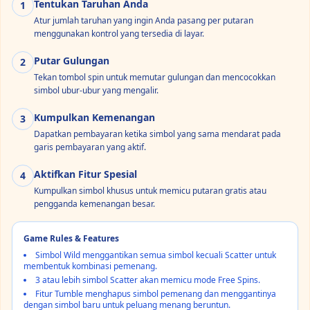
Tentukan Taruhan Anda
1
Atur jumlah taruhan yang ingin Anda pasang per putaran
menggunakan kontrol yang tersedia di layar.
Putar Gulungan
2
Tekan tombol spin untuk memutar gulungan dan mencocokkan
simbol ubur-ubur yang mengalir.
Kumpulkan Kemenangan
3
Dapatkan pembayaran ketika simbol yang sama mendarat pada
garis pembayaran yang aktif.
Aktifkan Fitur Spesial
4
Kumpulkan simbol khusus untuk memicu putaran gratis atau
pengganda kemenangan besar.
Game Rules & Features
Simbol Wild menggantikan semua simbol kecuali Scatter untuk
membentuk kombinasi pemenang.
3 atau lebih simbol Scatter akan memicu mode Free Spins.
Fitur Tumble menghapus simbol pemenang dan menggantinya
dengan simbol baru untuk peluang menang beruntun.