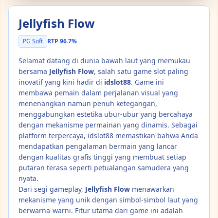
▶
Jellyfish Flow
PG Soft
RTP 96.7%
Selamat datang di dunia bawah laut yang memukau
bersama
Jellyfish Flow
, salah satu game slot paling
inovatif yang kini hadir di
idslot88
. Game ini
membawa pemain dalam perjalanan visual yang
menenangkan namun penuh ketegangan,
menggabungkan estetika ubur-ubur yang bercahaya
dengan mekanisme permainan yang dinamis. Sebagai
platform terpercaya, idslot88 memastikan bahwa Anda
mendapatkan pengalaman bermain yang lancar
dengan kualitas grafis tinggi yang membuat setiap
putaran terasa seperti petualangan samudera yang
nyata.
Dari segi gameplay,
Jellyfish Flow
menawarkan
mekanisme yang unik dengan simbol-simbol laut yang
berwarna-warni. Fitur utama dari game ini adalah