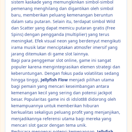
sistem kaskade yang memungkinkan simbol-simbol
pemenang menghilang dan digantikan oleh simbol
baru, memberikan peluang kemenangan beruntun
dalam satu putaran. Selain itu, terdapat simbol Wild
dan Scatter yang dapat memicu putaran gratis (Free
Spins) dengan pengganda (multiplier) yang terus
meningkat. Efek visual neon yang berdenyut mengikuti
irama musik latar menciptakan atmosfer imersif yang
jarang ditemukan di game slot lainnya.
Bagi para penggemar slot online, game ini sangat
populer karena mengintegrasikan elemen strategi dan
keberuntungan. Dengan fokus pada volatilitas sedang
hingga tinggi,
Jellyfish Flow
menjadi pilihan utama
bagi pemain yang mencari keseimbangan antara
kemenangan kecil yang sering dan potensi jackpot
besar. Popularitas game ini di idslot88 didorong oleh
kemampuannya untuk memberikan hiburan
berkualitas sekaligus peluang profit yang menjanjikan,
menjadikannya referensi utama bagi mereka yang
mencari slot gacor dengan tema unik.
Berbicara mengenai potensi kemenangan,
Jellyfish